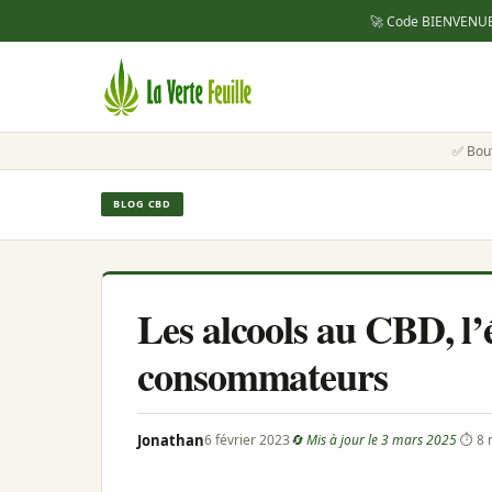
🚀 Code
BIENVENU
✅ Bou
BLOG CBD
Les alcools au CBD, l’
consommateurs
Jonathan
6 février 2023
🔄 Mis à jour le 3 mars 2025
·
⏱ 8 