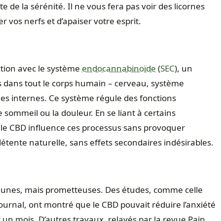
rte de la sérénité. Il ne vous fera pas voir des licornes
r vos nerfs et d’apaiser votre esprit.
ction avec le système
endocannabinoïde
(
SEC
), un
 dans tout le corps humain – cerveau, système
s internes. Ce système régule des fonctions
e sommeil ou la douleur. En se liant à certains
 le CBD influence ces processus sans provoquer
étente naturelle, sans effets secondaires indésirables.
jeunes, mais prometteuses. Des études, comme celle
ournal
, ont montré que le CBD pouvait réduire l’anxiété
 un mois. D’autres travaux, relayés par la revue
Pain
,