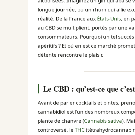
alcoolisées. Imaginez un gin qui apaise 
longue journée, ou un rhum qui allie exot
réalité. De la France aux
États-Unis
, en 
au CBD se multiplient, portés par une v
consommateurs. Pourquoi un tel succès ?
apéritifs ? Et où en est ce marché prome
détente rencontre le plaisir.
Le CBD : qu’est-ce que c’est 
Avant de parler cocktails et pintes, pr
cannabidiol est l’un des nombreux comp
plante de chanvre (
Cannabis sativa
). Ma
controversé, le
THC
(tétrahydrocannabino