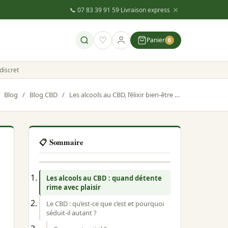
×
📞 07 83 39 91 59
·
Livraison express
♡
Panier
0
discret
Blog
/
Blog CBD
/
Les alcools au CBD, l’élixir bien-être des nouveaux consommateurs
📋 Sommaire
Les alcools au CBD : quand détente
rime avec plaisir
Le CBD : qu’est-ce que c’est et pourquoi
séduit-il autant ?