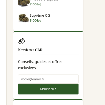
7,00
€
/g
Suprême OG
3,00
€
/g
📬
Newsletter CBD
Conseils, guides et offres
exclusives.
M'inscrire