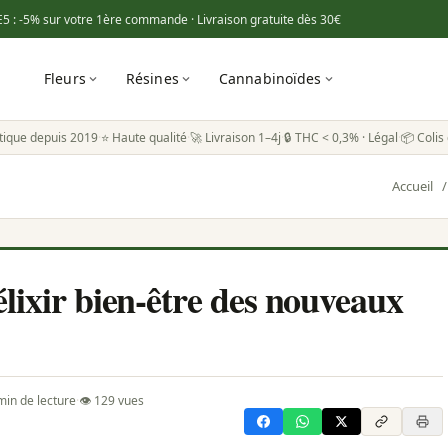
E5
: -5% sur votre 1ère commande · Livraison gratuite dès
30€
Fleurs
Résines
Cannabinoïdes
tique depuis 2019
·
⭐ Haute qualité
·
🚀 Livraison 1–4j
·
🔒 THC < 0,3% · Légal
·
📦 Colis 
Accueil
/
élixir bien-être des nouveaux
min de lecture
·
👁 129 vues