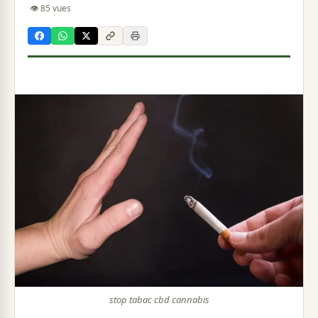
·
👁 85 vues
stop tabac cbd cannabis