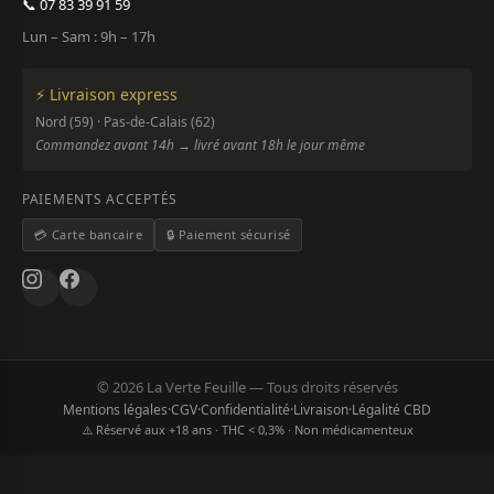
📞 07 83 39 91 59
Lun – Sam : 9h – 17h
⚡ Livraison express
Nord (59) · Pas-de-Calais (62)
Commandez avant 14h → livré avant 18h le jour même
PAIEMENTS ACCEPTÉS
💳 Carte bancaire
🔒 Paiement sécurisé
© 2026 La Verte Feuille — Tous droits réservés
Mentions légales
·
CGV
·
Confidentialité
·
Livraison
·
Légalité CBD
⚠️ Réservé aux +18 ans · THC < 0,3% · Non médicamenteux