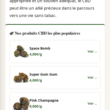
appropriée et un soutien adéquat, le CBD
peut être un allié précieux dans le parcours
vers une vie sans tabac.
🌿 Nos produits CBD les plus populaires
Space Bomb
Voir →
4,00
€
/g
Super Gum Gum
Voir →
4,00
€
/g
Pink Champagne
Voir →
9,00
€
/g