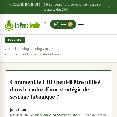
🚀 Code
BIENVENUE5
: -5% sur votre 1ère commande · Livraison
×
gratuite dès
30€
Panier
0
BLOG CBD
Accueil
/
Blog
/
Blog CBD
/
Comment le CBD peut-il être utilisé dans le cadre d’une stratégie de sevrage tabagique ?
Comment le CBD peut-il être utilisé
dans le cadre d’une stratégie de
sevrage tabagique ?
Jonathan
6 février 2023
🔄 Mis à jour le 14 décembre 2023
·
⏱ 3 min de lecture