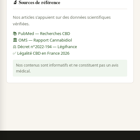
🔬 Sources de référence
Nos articles s'appuient sur des données scientifiques
vérifiées.
📚 PubMed — Recherches CBD
🏛️ OMS — Rapport Cannabidiol
⚖️ Décret n°2022-194 — Légifrance
✅ Légalité CBD en France 2026
Nos contenus sont informatifs et ne constituent pas un avis
médical.