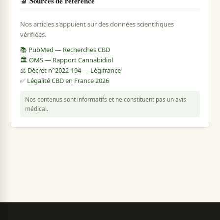
🔬 Sources de référence
Nos articles s'appuient sur des données scientifiques
vérifiées.
📚 PubMed — Recherches CBD
🏛️ OMS — Rapport Cannabidiol
⚖️ Décret n°2022-194 — Légifrance
✅ Légalité CBD en France 2026
Nos contenus sont informatifs et ne constituent pas un avis
médical.