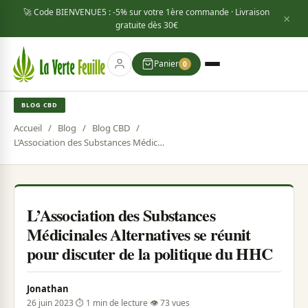
🚀 Code
BIENVENUE5
: -5% sur votre 1ère commande · Livraison
×
gratuite dès
30€
Panier
0
BLOG CBD
Accueil
/
Blog
/
Blog CBD
/
L’Association des Substances Médicinales Alternatives se réunit pour discuter de la politique du HHC
L’Association des Substances
Médicinales Alternatives se réunit
pour discuter de la politique du HHC
Jonathan
26 juin 2023
·
⏱ 1 min de lecture
·
👁 73 vues