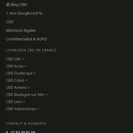
📰 Blog CBD
⭐ Avis Google (4,9/5)
CGV
Mentions légales
Confidentialité & RGPD
LIVRAISON CBD EN FRANCE
CBD Lille ⚡
CBD Arras ⚡
CBD Dunkerque ⚡
CBD Calais ⚡
CBD Amiens ⚡
CBD Boulogne-sur-Mer ⚡
CBD Lens ⚡
CBD Valenciennes ⚡
CONTACT & HORAIRES
📞 07 83 39 91 59