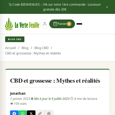
🚀 Code
BIENVENUE5
: -5% sur votre 1ère commande · Livraison
×
gratuite dès
30€
Panier
0
BLOG CBD
Accueil
/
Blog
/
Blog CBD
/
CBD et grossesse : Mythes et réalités
CBD et grossesse : Mythes et réalités
Jonathan
7 janvier 2023
🔄 Mis à jour le 9 juillet 2025
·
⏱ 4 min de lecture
·
👁 109 vues