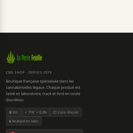
CBD SHOP · DEPUIS 2019
Boutique française spécialisée dans les
cannabinoïdes légaux. Chaque produit est
testé en laboratoire, tracé et livré en toute
discrétion.
🔒 SSL
✓ THC < 0,3%
📦 Colis discret
🧪 Analysé en labo