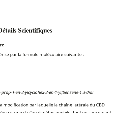
étails Scientifiques
re
rise par la formule moléculaire suivante :
6-prop-1-en-2-ylcyclohex-2-en-1-yl]benzene-1,3-diol
 modification par laquelle la chaîne latérale du CBD
cée par une chaîne diméthylheptyle, tout en conservant