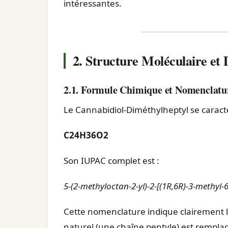
intéressantes.
2. Structure Moléculaire et D
2.1. Formule Chimique et Nomenclatu
Le Cannabidiol-Diméthylheptyl se caracté
C24H36O2
Son IUPAC complet est :
5-(2-methyloctan-2-yl)-2-[(1R,6R)-3-methyl-
Cette nomenclature indique clairement la
naturel (une chaîne pentyle) est rempla