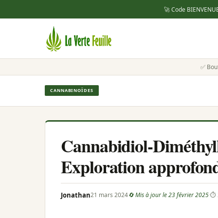
🚀 Code
BIENVENU
✅ Bou
CANNABINOÏDES
Cannabidiol-Diméthy
Exploration approfon
Jonathan
21 mars 2024
🔄 Mis à jour le 23 février 2025
·
⏱ 