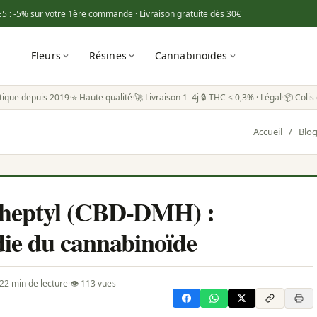
E5
: -5% sur votre 1ère commande · Livraison gratuite dès
30€
Fleurs
Résines
Cannabinoïdes
tique depuis 2019
·
⭐ Haute qualité
·
🚀 Livraison 1–4j
·
🔒 THC < 0,3% · Légal
·
📦 Colis 
Accueil
/
Blo
lheptyl (CBD-DMH) :
die du cannabinoïde
22 min de lecture
·
👁 113 vues