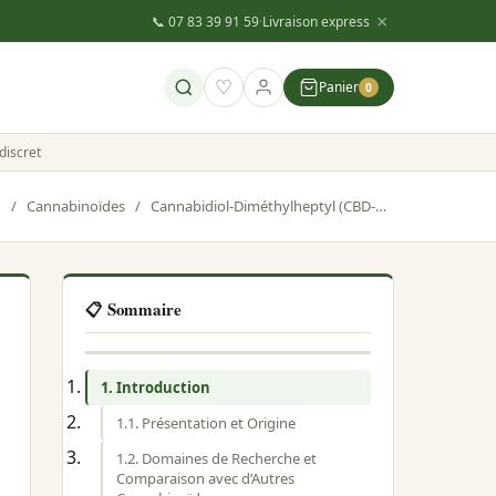
×
📞 07 83 39 91 59
·
Livraison express
♡
Panier
0
discret
g
/
Cannabinoïdes
/
Cannabidiol-Diméthylheptyl (CBD-DMH) : Exploration approfondie du cannabinoïde
📋 Sommaire
1. Introduction
1.1. Présentation et Origine
1.2. Domaines de Recherche et
Comparaison avec d’Autres