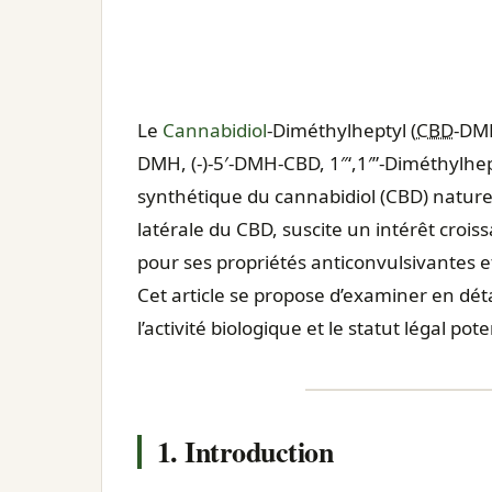
Le
Cannabidiol
-Diméthylheptyl (
CBD
-DMH
DMH, (-)-5′-DMH-CBD, 1″‘,1′”-Diméthylh
synthétique du cannabidiol (CBD) nature
latérale du CBD, suscite un intérêt cro
pour ses propriétés anticonvulsivantes et
Cet article se propose d’examiner en déta
l’activité biologique et le statut légal p
1. Introduction