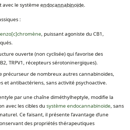
 avec le système
endocannabinoïde
.
ssiques :
enzo[c]chromène
, puissant agoniste du CB1,
rqués.
ucture ouverte (non cyclisée) qui favorise des
CB2, TRPV1, récepteurs sérotoninergiques).
e précurseur de nombreux autres cannabinoïdes,
 et antibactériens, sans activité psychoactive.
ntyle par une chaîne diméthylheptyle, modifie la
ion avec les cibles du
système endocannabinoïde
, sans
naturel. Ce faisant, il présente l’avantage d’une
 conservant des propriétés thérapeutiques