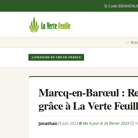
🚀 Code
BIENVENU
✅ Bou
LIVRAISON DE CBD EN FRANCE
Marcq-en-Barœul : Re
grâce à La Verte Feuil
Jonathan
29 juin 2023
🔄 Mis à jour le 26 février 2025
·
⏱ 10