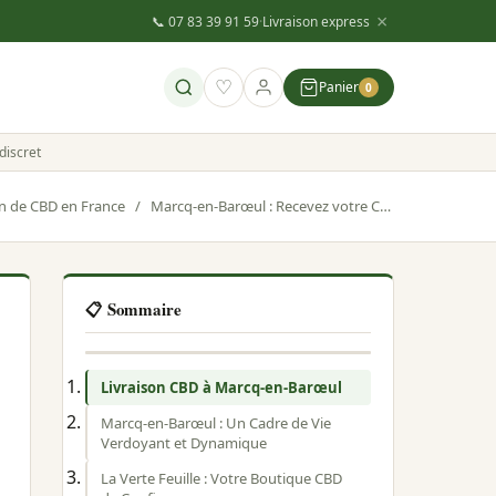
×
📞 07 83 39 91 59
·
Livraison express
♡
Panier
0
discret
on de CBD en France
/
Marcq-en-Barœul : Recevez votre CBD rapidement grâce à La Verte Feuille
📋 Sommaire
Livraison CBD à Marcq-en-Barœul
Marcq-en-Barœul : Un Cadre de Vie
Verdoyant et Dynamique
La Verte Feuille : Votre Boutique CBD