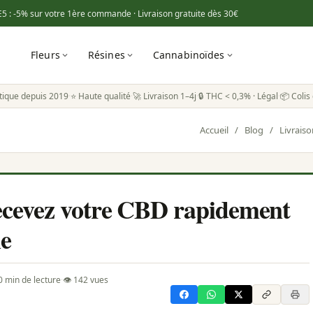
E5
: -5% sur votre 1ère commande · Livraison gratuite dès
30€
Fleurs
Résines
Cannabinoïdes
tique depuis 2019
·
⭐ Haute qualité
·
🚀 Livraison 1–4j
·
🔒 THC < 0,3% · Légal
·
📦 Colis 
Accueil
/
Blog
/
Livrais
cevez votre CBD rapidement
le
 min de lecture
·
👁 142 vues