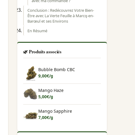
avec ma commande ?
Conclusion : Redécouvrez Votre Bien-
Être avec La Verte Feuille à Marcq-en-
Barœul et ses Environs
En Résumé
🌿 Produits associés
Bubble Bomb CBC
9,00
€
/g
Mango Haze
5,00
€
/g
Mango Sapphire
7,00
€
/g