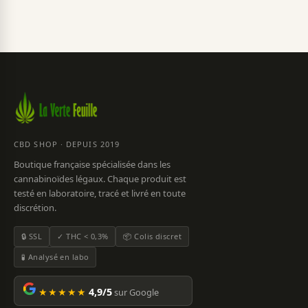
CBD SHOP · DEPUIS 2019
Boutique française spécialisée dans les
cannabinoïdes légaux. Chaque produit est
testé en laboratoire, tracé et livré en toute
discrétion.
🔒 SSL
✓ THC < 0,3%
📦 Colis discret
🧪 Analysé en labo
★★★★★
4,9/5
sur Google