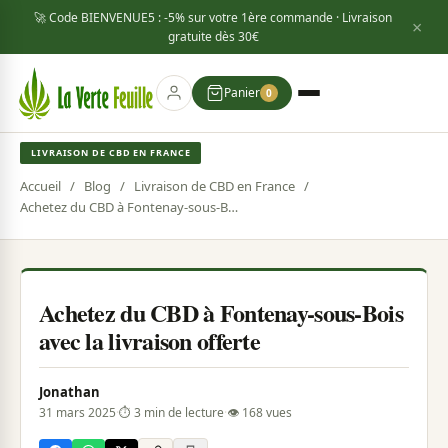
🚀 Code
BIENVENUE5
: -5% sur votre 1ère commande · Livraison
×
gratuite dès
30€
Panier
0
LIVRAISON DE CBD EN FRANCE
Accueil
/
Blog
/
Livraison de CBD en France
/
Achetez du CBD à Fontenay-sous-Bois avec la livraison offerte
Achetez du CBD à Fontenay-sous-Bois
avec la livraison offerte
Jonathan
31 mars 2025
·
⏱ 3 min de lecture
·
👁 168 vues