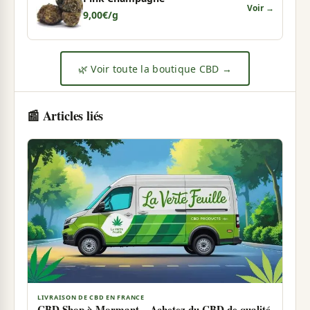
Voir →
9,00
€
/g
🌿 Voir toute la boutique CBD →
📰 Articles liés
LIVRAISON DE CBD EN FRANCE
CBD Shop à Mormant – Achetez du CBD de qualité