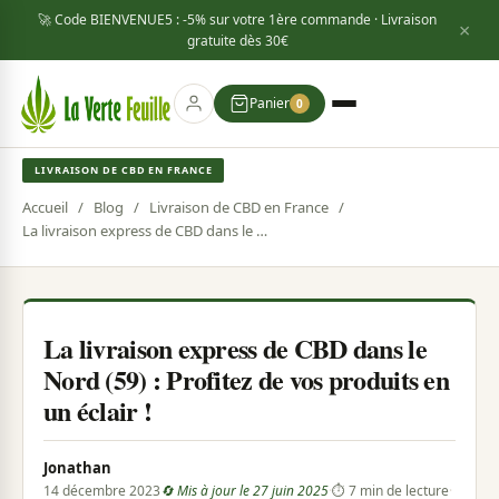
🚀 Code
BIENVENUE5
: -5% sur votre 1ère commande · Livraison
×
gratuite dès
30€
Panier
0
LIVRAISON DE CBD EN FRANCE
Accueil
/
Blog
/
Livraison de CBD en France
/
La livraison express de CBD dans le Nord (59) : Profitez de vos produits en un éclair !
La livraison express de CBD dans le
Nord (59) : Profitez de vos produits en
un éclair !
Jonathan
14 décembre 2023
🔄 Mis à jour le 27 juin 2025
·
⏱ 7 min de lecture
·