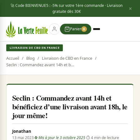
🚀 Code
BIENVENUE5
: -5% sur votre 1ère commande · Livraison
×
gratuite dès
30€
Panier
0
LIVRAISON DE CBD EN FRANCE
Accueil
/
Blog
/
Livraison de CBD en France
/
Seclin : Commandez avant 14h et bénéficiez d’une livraison avant 18h, le jour même!
Seclin : Commandez avant 14h et
bénéficiez d’une livraison avant 18h, le
jour même!
Jonathan
13 mai 2023
🔄 Mis à jour le 3 octobre 2025
·
⏱ 4 min de lecture
·