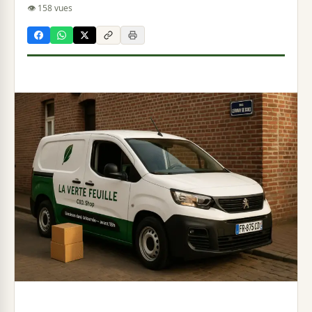
👁 158 vues