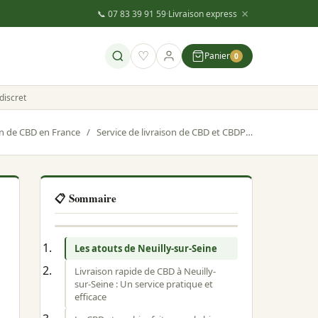
×
📞 07 83 39 91 59
·
Livraison express
♡
Panier
0
discret
on de CBD en France
/
Service de livraison de CBD et CBDP à Neuilly-sur-Seine : Une expérience inoubliable
📋 Sommaire
Les atouts de Neuilly-sur-Seine
Livraison rapide de CBD à Neuilly-
sur-Seine : Un service pratique et
efficace