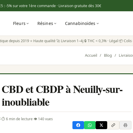
E5
: -5% sur votre 1ère commande · Livraison gratuite dès
30€
Fleurs
Résines
Cannabinoïdes
tique depuis 2019
·
⭐ Haute qualité
·
🚀 Livraison 1–4j
·
🔒 THC < 0,3% · Légal
·
📦 Colis 
Accueil
/
Blog
/
Livrais
de CBD et CBDP à Neuilly-sur-
 inoubliable
5
·
⏱ 6 min de lecture
·
👁 140 vues