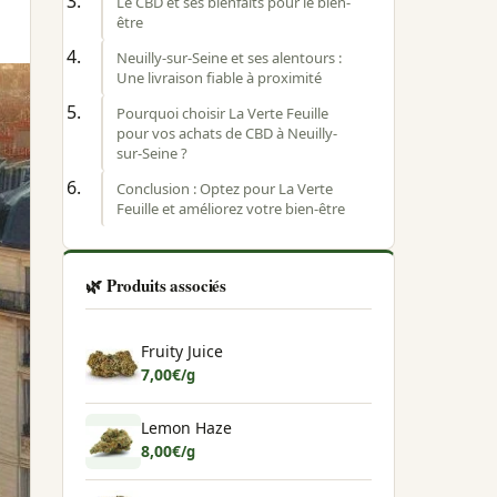
Le CBD et ses bienfaits pour le bien-
être
Neuilly-sur-Seine et ses alentours :
Une livraison fiable à proximité
Pourquoi choisir La Verte Feuille
pour vos achats de CBD à Neuilly-
sur-Seine ?
Conclusion : Optez pour La Verte
Feuille et améliorez votre bien-être
🌿 Produits associés
Fruity Juice
7,00
€
/g
Lemon Haze
8,00
€
/g