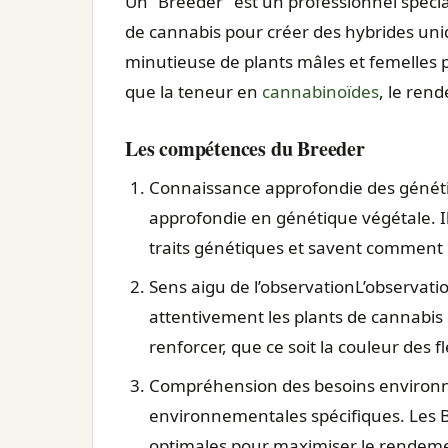
Un “Breeder” est un professionnel spécial
de cannabis pour créer des hybrides uni
minutieuse de plants mâles et femelles p
que la teneur en
cannabinoïdes
, le ren
Les compétences du Breeder
Connaissance approfondie des génét
approfondie en génétique végétale. 
traits génétiques et savent comment l
Sens aigu de l’observationL’observati
attentivement les plants de cannabis p
renforcer, que ce soit la couleur des fl
Compréhension des besoins environ
environnementales spécifiques. Les
optimales pour maximiser le rendement