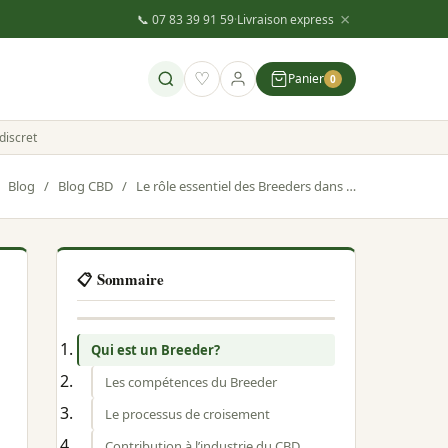
×
📞 07 83 39 91 59
·
Livraison express
♡
Panier
0
discret
Blog
/
Blog CBD
/
Le rôle essentiel des Breeders dans l’industrie du cannabis
📋 Sommaire
Qui est un Breeder?
Les compétences du Breeder
Le processus de croisement
Contribution à l’industrie du CBD