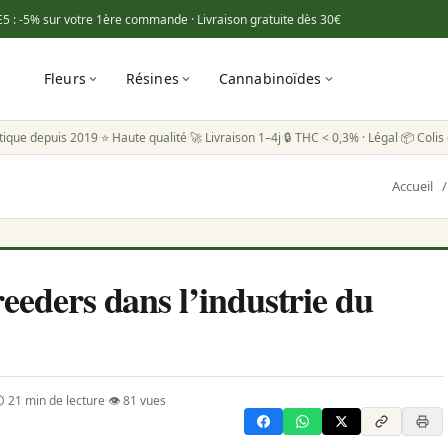
E5
: -5% sur votre 1ère commande · Livraison gratuite dès
30€
Fleurs
Résines
Cannabinoïdes
tique depuis 2019
·
⭐ Haute qualité
·
🚀 Livraison 1–4j
·
🔒 THC < 0,3% · Légal
·
📦 Colis 
Accueil
/
reeders dans l’industrie du
 21 min de lecture
·
👁 81 vues