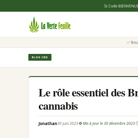
🚀 Code
BIENVENU
✅ Bou
BLOG CBD
Le rôle essentiel des B
cannabis
Jonathan
30 juin 2023
🔄 Mis à jour le 30 décembre 2023
·
⏱