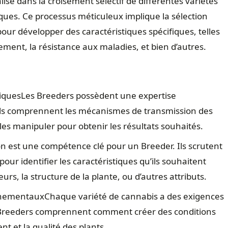
isé dans la croisement sélectif de différentes variétés
ques. Ce processus méticuleux implique la sélection
our développer des caractéristiques spécifiques, telles
dement, la résistance aux maladies, et bien d’autres.
iquesLes Breeders possèdent une expertise
Ils comprennent les mécanismes de transmission des
es manipuler pour obtenir les résultats souhaités.
on est une compétence clé pour un Breeder. Ils scrutent
our identifier les caractéristiques qu’ils souhaitent
eurs, la structure de la plante, ou d’autres attributs.
nementauxChaque variété de cannabis a des exigences
 Breeders comprennent comment créer des conditions
 et la qualité des plants.