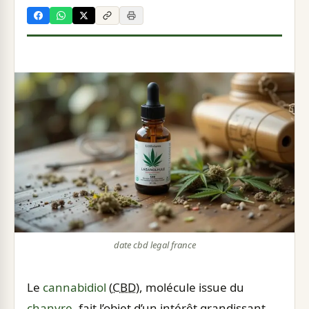
date cbd legal france
Le
cannabidiol
(
CBD
), molécule issue du
chanvre
, fait l’objet d’un intérêt grandissant