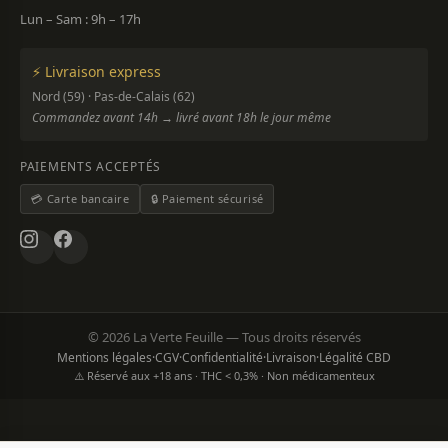
Lun – Sam : 9h – 17h
⚡ Livraison express
Nord (59) · Pas-de-Calais (62)
Commandez avant 14h → livré avant 18h le jour même
PAIEMENTS ACCEPTÉS
💳 Carte bancaire
🔒 Paiement sécurisé
© 2026 La Verte Feuille — Tous droits réservés
Mentions légales
·
CGV
·
Confidentialité
·
Livraison
·
Légalité CBD
⚠️ Réservé aux +18 ans · THC < 0,3% · Non médicamenteux