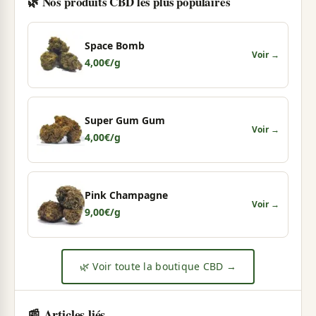
🌿 Nos produits CBD les plus populaires
Space Bomb
Voir →
4,00
€
/g
Super Gum Gum
Voir →
4,00
€
/g
Pink Champagne
Voir →
9,00
€
/g
🌿 Voir toute la boutique CBD →
📰 Articles liés