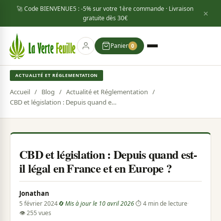
🚀 Code
BIENVENUE5
: -5% sur votre 1ère commande · Livraison
×
gratuite dès
30€
Panier
0
ACTUALITÉ ET RÉGLEMENTATION
Accueil
/
Blog
/
Actualité et Réglementation
/
CBD et législation : Depuis quand est-il légal en France et en Europe ?
CBD et législation : Depuis quand est-
il légal en France et en Europe ?
Jonathan
5 février 2024
🔄 Mis à jour le 10 avril 2026
·
⏱ 4 min de lecture
·
👁 255 vues