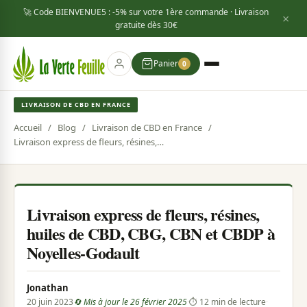
🚀 Code
BIENVENUE5
: -5% sur votre 1ère commande · Livraison
×
gratuite dès
30€
Panier
0
LIVRAISON DE CBD EN FRANCE
Accueil
/
Blog
/
Livraison de CBD en France
/
Livraison express de fleurs, résines, huiles de CBD, CBG, CBN et CBDP à Noyelles-Godault
Livraison express de fleurs, résines,
huiles de CBD, CBG, CBN et CBDP à
Noyelles-Godault
Jonathan
20 juin 2023
🔄 Mis à jour le 26 février 2025
·
⏱ 12 min de lecture
·