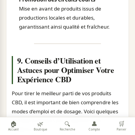
Mise en avant de produits issus de
productions locales et durables,
garantissant ainsi qualité et fraîcheur.
9. Conseils d’Utilisation et
Astuces pour Optimiser Votre
Expérience CBD
Pour tirer le meilleur parti de vos produits
CBD, il est important de bien comprendre les
modes d’emploi et de dosage. Voici quelques
conseils pratiques pour optimiser votre
🏠
🌿
👤
🛒
🔍
expérience :
Accueil
Boutique
Recherche
Compte
Panier