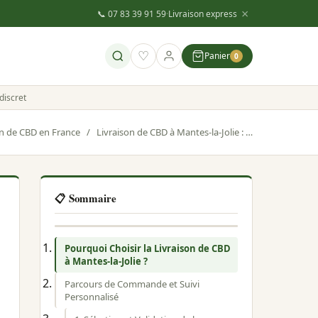
×
📞 07 83 39 91 59
·
Livraison express
♡
Panier
0
discret
on de CBD en France
/
Livraison de CBD à Mantes-la-Jolie : code postal 78200
📋 Sommaire
Pourquoi Choisir la Livraison de CBD
à Mantes-la-Jolie ?
Parcours de Commande et Suivi
Personnalisé