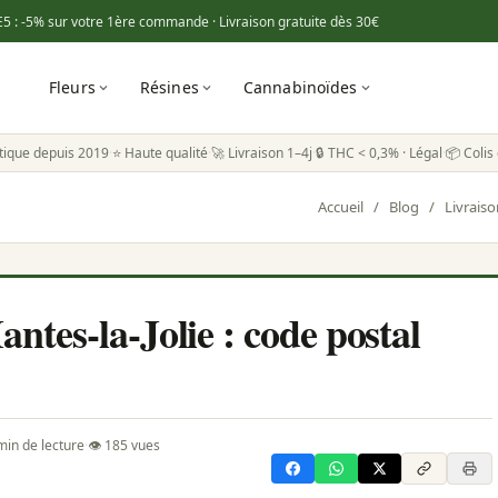
E5
: -5% sur votre 1ère commande · Livraison gratuite dès
30€
Fleurs
Résines
Cannabinoïdes
tique depuis 2019
·
⭐ Haute qualité
·
🚀 Livraison 1–4j
·
🔒 THC < 0,3% · Légal
·
📦 Colis 
Accueil
/
Blog
/
Livrais
tes-la-Jolie : code postal
in de lecture
·
👁 185 vues