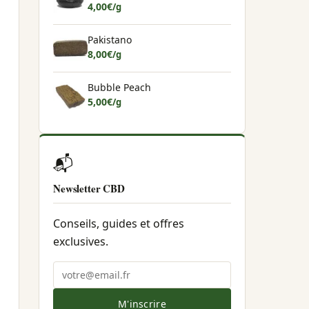
4,00
€
/g
Pakistano
8,00
€
/g
Bubble Peach
5,00
€
/g
📬
Newsletter CBD
Conseils, guides et offres
exclusives.
M'inscrire