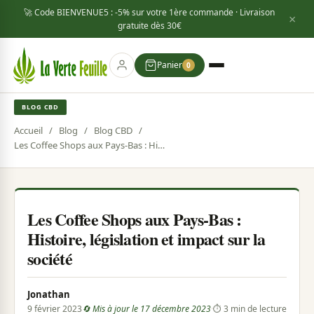
🚀 Code
BIENVENUE5
: -5% sur votre 1ère commande · Livraison
×
gratuite dès
30€
Panier
0
BLOG CBD
Accueil
/
Blog
/
Blog CBD
/
Les Coffee Shops aux Pays-Bas : Histoire, législation et impact sur la société
Les Coffee Shops aux Pays-Bas :
Histoire, législation et impact sur la
société
Jonathan
9 février 2023
🔄 Mis à jour le 17 décembre 2023
·
⏱ 3 min de lecture