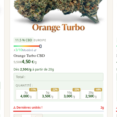
11.5 % CBD
EUROPE
3/10
⚡
Modéré 🌿
Orange Turbo CBD
4,50
€
5,50
€
/g
Dès
2,50€/g
à partir de 20g
Total :
QUANTITÉ :
-11%
-22%
-33%
-44%
3g
5g
10g
20g
4,00€
3,50€
3,00€
2,50€
/g
/g
/g
/g
⚠️ Dernières unités !
2g