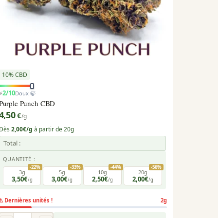
10% CBD
2/10
⚡
Doux 🍃
Purple Punch CBD
4,50
€
/g
Dès
2,00€/g
à partir de 20g
Total :
QUANTITÉ :
-22%
-33%
-44%
-56%
3g
5g
10g
20g
3,50€
3,00€
2,50€
2,00€
/g
/g
/g
/g
⚠️ Dernières unités !
2g