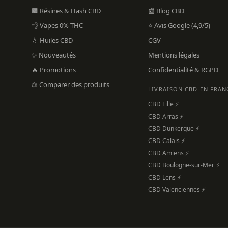
🟫 Résines & Hash CBD
📰 Blog CBD
💨 Vapes 0% THC
⭐ Avis Google (4,9/5)
💧 Huiles CBD
CGV
✨ Nouveautés
Mentions légales
🔥 Promotions
Confidentialité & RGPD
⚖️ Comparer des produits
LIVRAISON CBD EN FRAN
CBD Lille ⚡
CBD Arras ⚡
CBD Dunkerque ⚡
CBD Calais ⚡
CBD Amiens ⚡
CBD Boulogne-sur-Mer ⚡
CBD Lens ⚡
CBD Valenciennes ⚡