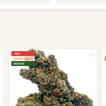
-18%
♡
⚠️
PLUS QUE 2G
INDOOR