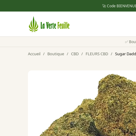
🚀 Code
BIENVENU
✅ Bou
Accueil
/
Boutique
/
CBD
/
FLEURS CBD
/
Sugar Dadd