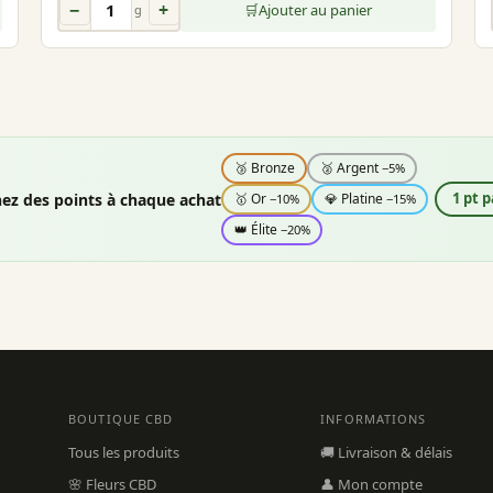
−
+
🛒
Ajouter au panier
g
🥉 Bronze
🥈 Argent
−5%
ez des points à chaque achat
1 pt p
🥇 Or
💎 Platine
−10%
−15%
👑 Élite
−20%
BOUTIQUE CBD
INFORMATIONS
Tous les produits
🚚 Livraison & délais
🌸 Fleurs CBD
👤 Mon compte