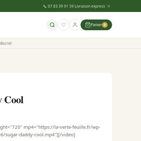
×
📞 07 83 39 91 59
·
Livraison express
♡
Panier
0
discret
 Cool
ght="720" mp4="https://la-verte-feuille.fr/wp-
6/sugar-daddy-cool.mp4"][/video]