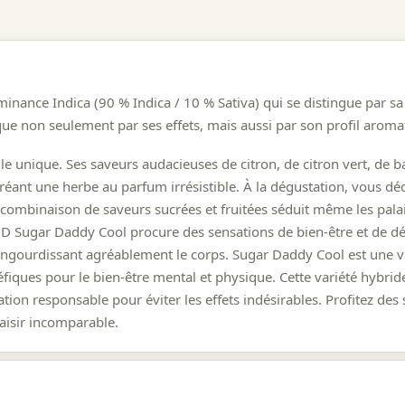
minance Indica (90 % Indica / 10 % Sativa) qui se distingue par 
que non seulement par ses effets, mais aussi par son profil aromat
e unique. Ses saveurs audacieuses de citron, de citron vert, de ba
ant une herbe au parfum irrésistible. À la dégustation, vous déc
 combinaison de saveurs sucrées et fruitées séduit même les pala
D Sugar Daddy Cool procure des sensations de bien-être et de dét
en engourdissant agréablement le corps. Sugar Daddy Cool est une 
éfiques pour le bien-être mental et physique. Cette variété hybri
ion responsable pour éviter les effets indésirables. Profitez des 
isir incomparable.