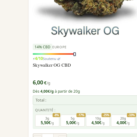
14% CBD
EUROPE
4/10
⚡
Soutenu 🌿
Skywalker OG CBD
6,00
€
/g
Dès
4,00€/g
à partir de 20g
Total :
QUANTITÉ :
-8%
-17%
-25%
-33%
3g
5g
10g
20g
5,50€
5,00€
4,50€
4,00€
/g
/g
/g
/g