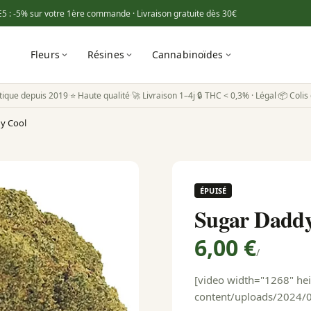
E5
: -5% sur votre 1ère commande · Livraison gratuite dès
30€
Fleurs
Résines
Cannabinoïdes
tique depuis 2019
·
⭐ Haute qualité
·
🚀 Livraison 1–4j
·
🔒 THC < 0,3% · Légal
·
📦 Colis 
y Cool
ÉPUISÉ
Sugar Daddy
6,00 €
/
[video width="1268" hei
content/uploads/2024/0