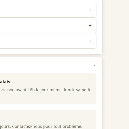
+
formément à l'arrêté du 30 décembre 2021. Un
+
spose de son propre certificat d'analyse.
+
e garantit la fraîcheur et préserve le profil
alais
raison avant 18h le jour même, lundi–samedi.
 jours. Contactez-nous pour tout problème.