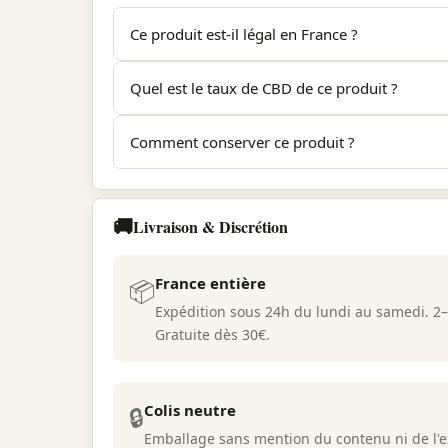
Ce produit est-il légal en France ?
Oui. Sugar Daddy Cool respecte la réglementation
Quel est le taux de CBD de ce produit ?
certificat d'analyse (COA) de laboratoire indépen
Le taux de CBD est indiqué sur la fiche produit et
Comment conserver ce produit ?
Conservez Sugar Daddy Cool dans un endroit frais, s
terpénique. Évitez les variations de températur
🚚
Livraison & Discrétion
France entière
📦
Expédition sous 24h du lundi au samedi. 2–4
Gratuite dès 30€.
Colis neutre
🔒
Emballage sans mention du contenu ni de l'ex