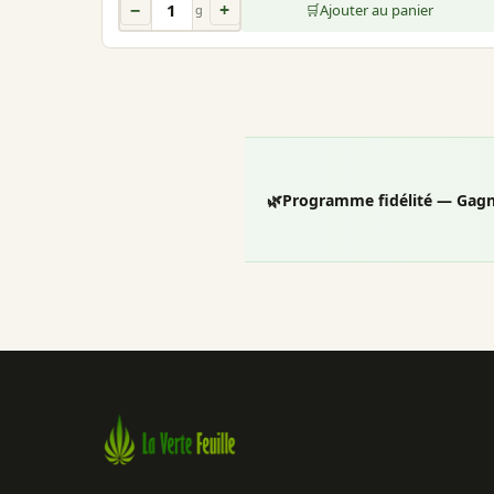
−
+
🛒
Ajouter au panier
g
🌿
Programme fidélité — Gagn