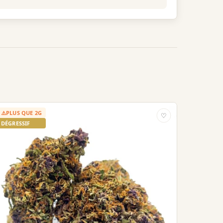
⚠️
PLUS QUE 2G
♡
DÉGRESSIF