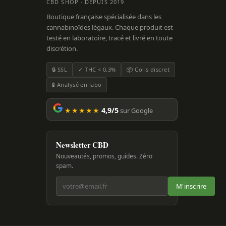
CBD SHOP · DEPUIS 2019
Boutique française spécialisée dans les
cannabinoïdes légaux. Chaque produit est
testé en laboratoire, tracé et livré en toute
discrétion.
🔒 SSL
✓ THC < 0,3%
📦 Colis discret
🧪 Analysé en labo
★★★★★
4,9/5
sur Google
Newsletter CBD
Nouveautés, promos, guides. Zéro
spam.
M'inscrire