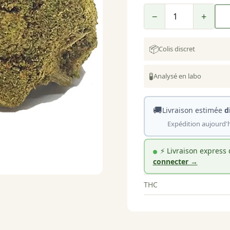
−
+
📦
Colis discret
🧪
Analysé en labo
🚚
Livraison estimée
d
Expédition aujourd'h
⚡ Livraison express
connecter →
THC