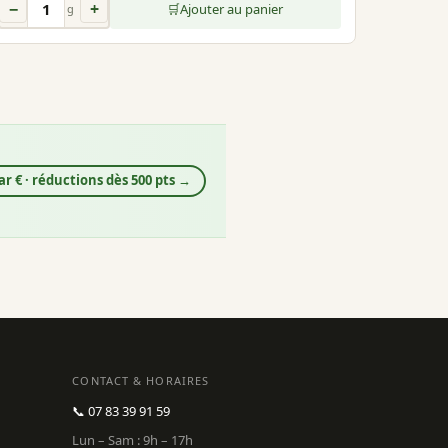
−
+
🛒
Ajouter au panier
g
ar € · réductions dès 500 pts →
CONTACT & HORAIRES
📞 07 83 39 91 59
Lun – Sam : 9h – 17h