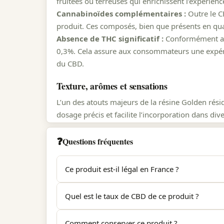
fruitées ou terreuses qui enrichissent l’expérience 
Cannabinoïdes complémentaires :
Outre le C
produit. Ces composés, bien que présents en quant
Absence de THC significatif :
Conformément aux
0,3%. Cela assure aux consommateurs une expérie
du CBD.
Texture, arômes et sensations
L’un des atouts majeurs de la résine Golden rési
dosage précis et facilite l’incorporation dans 
Texture onctueuse :
La douceur et la fluidité de
❓
caractéristique permet d’obtenir une libération
Questions fréquentes
Profil aromatique raffiné :
Les arômes naturels,
complexe. Chaque inhalation ou dégustation perme
Ce produit est-il légal en France ?
Expérience utilisateur optimisée :
La texture 
Oui. Golden respecte la réglementation française
l’expérience utilisateur en facilitant le dosage,
Quel est le taux de CBD de ce produit ?
d'analyse (COA) de laboratoire indépendant est d
Études et retours d’expérience
Le taux de CBD est indiqué sur la fiche produit et
Comment conserver ce produit ?