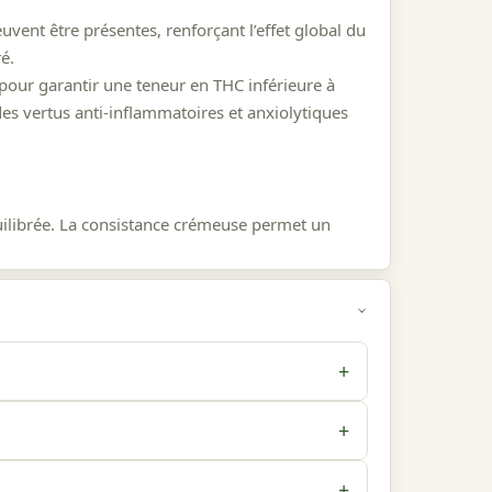
ent être présentes, renforçant l’effet global du
é.
ur garantir une teneur en THC inférieure à
es vertus anti-inflammatoires et anxiolytiques
quilibrée. La consistance crémeuse permet un
ion en vaporisation ou en infusion. Cette
effets bénéfiques.
rent une expérience sensorielle agréable et
ant à une détente profonde.
+
 esthétiques. Ils participent activement à
l'arrêté du 30 décembre 2021. Un certificat
mmation plus plaisant et relaxant.
+
spose de son propre certificat d'analyse.
+