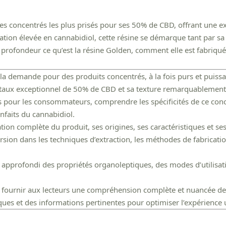
concentrés les plus prisés pour ses 50% de CBD, offrant une expé
tion élevée en cannabidiol, cette résine se démarque tant par sa
profondeur ce qu’est la résine Golden, comment elle est fabriquée e
la demande pour des produits concentrés, à la fois purs et puiss
n taux exceptionnel de 50% de CBD et sa texture remarquablemen
els pour les consommateurs, comprendre les spécificités de ce co
enfaits du cannabidiol.
ion complète du produit, ses origines, ses caractéristiques et se
ion dans les techniques d’extraction, les méthodes de fabrication
approfondi des propriétés organoleptiques, des modes d’utilisatio
 fournir aux lecteurs une compréhension complète et nuancée de c
ques et des informations pertinentes pour optimiser l’expérience u