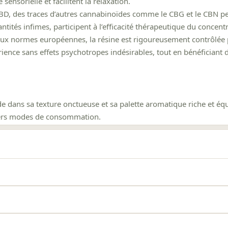
sensorielle et facilitent la relaxation.
BD, des traces d’autres cannabinoïdes comme le CBG et le CBN peuv
ités infimes, participent à l’efficacité thérapeutique du concentr
 normes européennes, la résine est rigoureusement contrôlée po
nce sans effets psychotropes indésirables, tout en bénéficiant d
de dans sa texture onctueuse et sa palette aromatique riche et é
divers modes de consommation.
 la résine facilitent son application, que ce soit pour une utilisat
 homogène du CBD lors de la consommation, maximisant ainsi ses 
 issus des terpènes préservés lors du processus d’extraction, off
t de percevoir la subtilité des notes florales et terreuses, invit
et l’arôme de la résine Golden ne sont pas seulement des éléments
 avec un taux de THC strictement inférieur à 0,3%, conformément à 
 en améliorant l’absorption du CBD et en rendant le rituel de conso
isponible pour chaque lot.
 vérifié par analyse HPLC en laboratoire indépendant. Chaque lot di