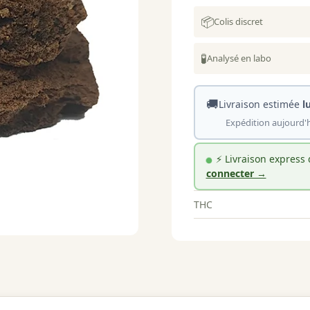
📦
Colis discret
🧪
Analysé en labo
🚚
Livraison estimée
l
Expédition aujourd'h
⚡ Livraison express
connecter →
THC