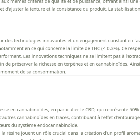
 aux mêmes critères de qualité et de puissance, offrant ainsi u
et d’ajuster la texture et la consistance du produit. La stabilisati
ur des technologies innovantes et un engagement constant en fave
otamment en ce qui concerne la limite de THC (< 0,3%). Ce respec
formant. Les innovations techniques ne se limitent pas à l’extrac
n de préserver la richesse en terpènes et en cannabinoïdes. Ainsi
au moment de sa consommation.
esse en cannabinoïdes, en particulier le CBD, qui représente 50% 
d’autres cannabinoïdes en traces, contribuant à l’effet d’entourag
epteurs du système endocannabinoïde.
a résine jouent un rôle crucial dans la création d’un profil aromat