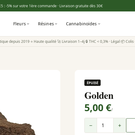
E5
: -5% sur votre 1ère commande · Livraison gratuite dès
30€
Fleurs
Résines
Cannabinoïdes
tique depuis 2019
·
⭐ Haute qualité
·
🚀 Livraison 1–4j
·
🔒 THC < 0,3% · Légal
·
📦 Colis 
ÉPUISÉ
Golden
5,00 €
/
−
+