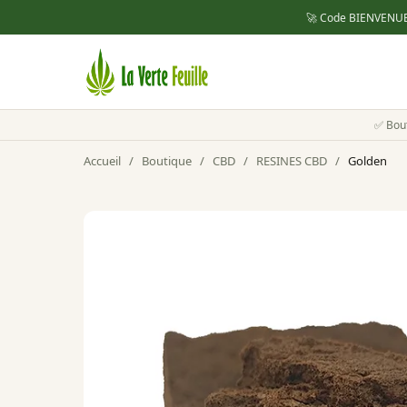
🚀 Code
BIENVENU
✅ Bou
Accueil
/
Boutique
/
CBD
/
RESINES CBD
/
Golden