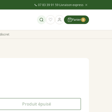
×
📞 07 83 39 91 59
·
Livraison express
♡
Panier
0
discret
Produit épuisé