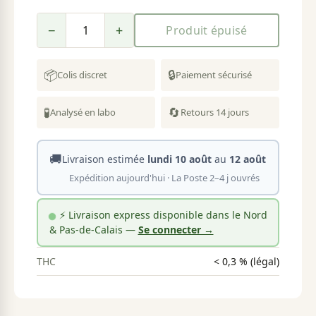
−
+
Produit épuisé
📦
🔒
Colis discret
Paiement sécurisé
🧪
🔄
Analysé en labo
Retours 14 jours
🚚
Livraison estimée
lundi 10 août
au
12 août
Expédition aujourd'hui · La Poste 2–4 j ouvrés
⚡ Livraison express disponible dans le Nord
& Pas-de-Calais —
Se connecter →
THC
< 0,3 % (légal)