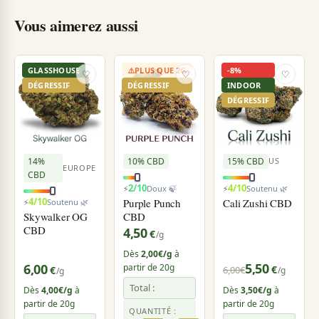
Vous aimerez aussi
GLASSHOUSE
⚠️
PLUS QUE 2G
-8%
♡
♡
♡
DÉGRESSIF
DÉGRESSIF
INDOOR
DÉGRESSIF
14%
10% CBD
15% CBD
US
EUROPE
CBD
2/10
4/10
⚡
Doux 🍃
⚡
Soutenu 🌿
4/10
Purple Punch
Cali Zushi CBD
⚡
Soutenu 🌿
Skywalker OG
CBD
CBD
4,50
€
/g
Dès
2,00€/g
à
5,50
6,00
partir de 20g
€
€
6,00
€
/g
/g
Total :
Dès
4,00€/g
à
Dès
3,50€/g
à
partir de 20g
partir de 20g
QUANTITÉ :