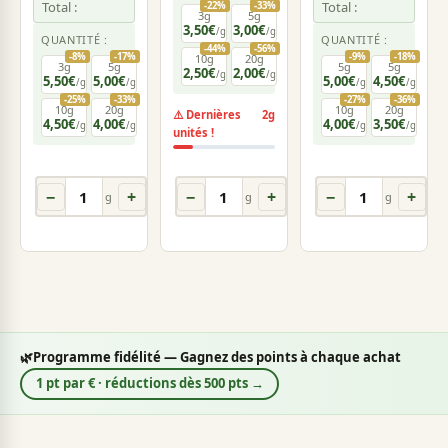
Total :
Total :
-22%
-33%
3g
5g
3,50€
3,00€
/g
/g
QUANTITÉ :
QUANTITÉ :
-44%
-56%
-8%
-17%
-9%
-18%
10g
20g
3g
5g
5g
5g
2,50€
2,00€
/g
/g
5,50€
5,00€
5,00€
4,50€
/g
/g
/g
/g
-25%
-33%
-27%
-36%
10g
20g
10g
20g
⚠️ Dernières
2g
4,50€
4,00€
4,00€
3,50€
/g
/g
/g
/g
unités !
Ajouter
Ajouter
−
+
−
+
−
+
au
au
🛒
🛒

g
g
g
panier
panier
🌿
Programme fidélité — Gagnez des points à chaque achat
1 pt par € · réductions dès 500 pts →