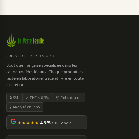
CBD SHOP · DEPUIS 2019
Boutique française spécialisée dans les
cannabinoïdes légaux. Chaque produit est
testé en laboratoire, tracé et livré en toute
discrétion.
🔒 SSL
✓ THC < 0,3%
📦 Colis discret
🧪 Analysé en labo
★★★★★
4,9/5
sur Google