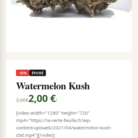
-33%
ÉPUISÉ
Watermelon Kush
2,00 €
3,00
€
/
[video width="1280" height="720"
mp4="https://la-verte-feuille.fr/wp-
content/uploads/2021/04/watermelon-kush-
cbd.mp4"][/video]