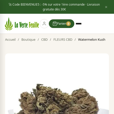
🚀 Code
BIENVENUE5
: -5% sur votre 1ère commande · Livraison
×
gratuite dès
30€
Panier
0
Accueil
/
Boutique
/
CBD
/
FLEURS CBD
/
Watermelon Kush