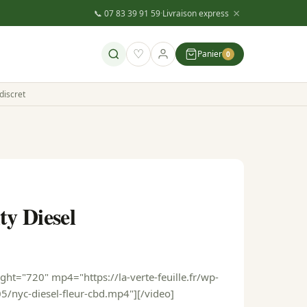
×
📞 07 83 39 91 59
·
Livraison express
♡
Panier
0
discret
y Diesel
ght="720" mp4="https://la-verte-feuille.fr/wp-
/nyc-diesel-fleur-cbd.mp4"][/video]