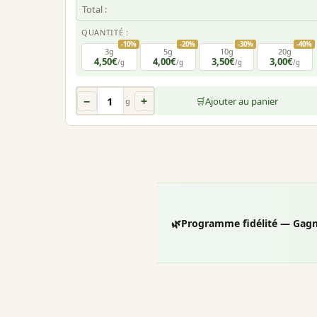
Total :
QUANTITÉ :
-10%
-20%
-30%
-40%
3g
5g
10g
20g
4,50€
4,00€
3,50€
3,00€
/g
/g
/g
/g
−
+
🛒
Ajouter au panier
g
🌿
Programme fidélité — Gagn