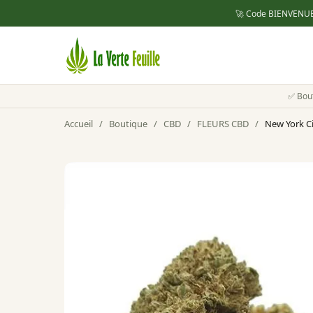
🚀 Code
BIENVENU
✅ Bou
Accueil
/
Boutique
/
CBD
/
FLEURS CBD
/
New York Ci