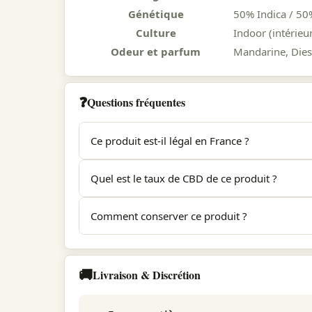
Génétique
50% Indica / 50
Culture
Indoor (intérieu
Odeur et parfum
Mandarine, Dies
❓
Questions fréquentes
Ce produit est-il légal en France ?
Oui. New York City Diesel respecte la réglementa
Quel est le taux de CBD de ce produit ?
certificat d'analyse (COA) de laboratoire indépen
Le taux de CBD est indiqué sur la fiche produit et
Comment conserver ce produit ?
Conservez New York City Diesel dans un endroit frai
terpénique. Évitez les variations de températur
🚚
Livraison & Discrétion