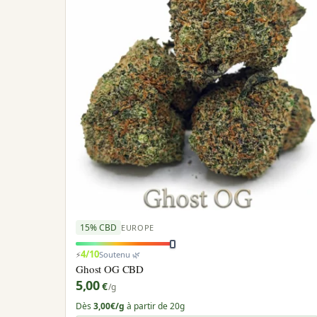
15% CBD
EUROPE
4/10
⚡
Soutenu 🌿
Ghost OG CBD
5,00
€
/g
Dès
3,00€/g
à partir de 20g