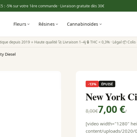
E5
: -5% sur votre 1ère commande · Livraison gratuite dès
30€
Fleurs
Résines
Cannabinoïdes
tique depuis 2019
·
⭐ Haute qualité
·
🚀 Livraison 1–4j
·
🔒 THC < 0,3% · Légal
·
📦 Colis 
ty Diesel
-13%
ÉPUISÉ
New York Cit
7,00 €
8,00
€
/
[video width="1280" hei
content/uploads/2020/05