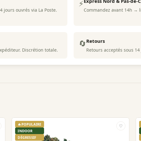
Express Nord & Pas-de-C
⚡
 jours ouvrés via La Poste.
Commandez avant 14h → liv
Retours
🔄
péditeur. Discrétion totale.
Retours acceptés sous 14
🔥
POPULAIRE
♡
INDOOR
DÉGRESSIF