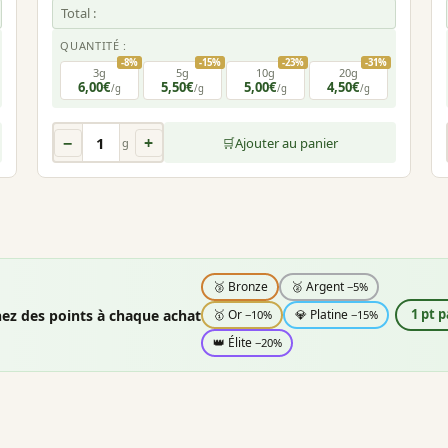
Total :
QUANTITÉ :
-8%
-15%
-23%
-31%
3g
5g
10g
20g
6,00€
5,50€
5,00€
4,50€
/g
/g
/g
/g
−
+
🛒
Ajouter au panier
g
🥉 Bronze
🥈 Argent
−5%
ez des points à chaque achat
1 pt p
🥇 Or
💎 Platine
−10%
−15%
👑 Élite
−20%