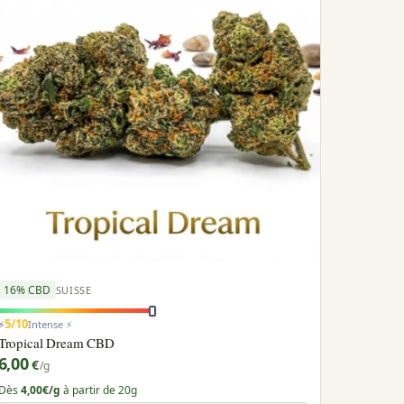
16% CBD
SUISSE
5/10
⚡
Intense ⚡
Tropical Dream CBD
6,00
€
/g
Dès
4,00€/g
à partir de 20g