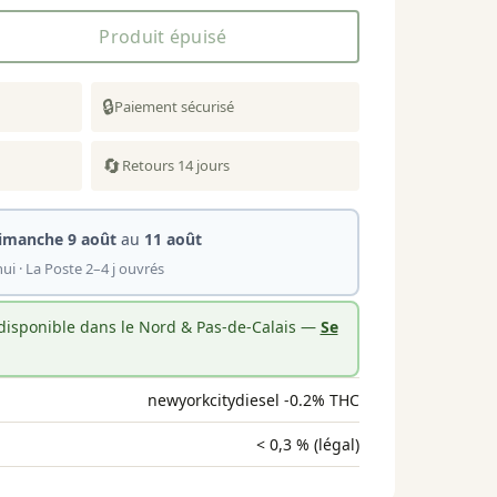
Produit épuisé
🔒
Paiement sécurisé
🔄
Retours 14 jours
imanche 9 août
au
11 août
ui · La Poste 2–4 j ouvrés
 disponible dans le Nord & Pas-de-Calais —
Se
newyorkcitydiesel -0.2% THC
< 0,3 % (légal)