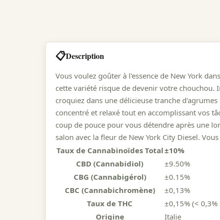
📋
Description
Vous voulez goûter à l'essence de New York dans 
cette variété risque de devenir votre chouchou.
croquiez dans une délicieuse tranche d'agrumes ! 
concentré et relaxé tout en accomplissant vos t
coup de pouce pour vous détendre après une long
salon avec la fleur de New York City Diesel. Vous
Taux de Cannabinoïdes Total
±10%
CBD (Cannabidiol)
±9.50%
CBG (Cannabigérol)
±0.15%
CBC (Cannabichromène)
±0,13%
Taux de THC
±0,15% (< 0,3% 
Origine
Italie