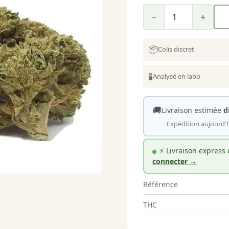
−
+
📦
Colis discret
🧪
Analysé en labo
🚚
Livraison estimée
d
Expédition aujourd'h
⚡ Livraison express
connecter →
Référence
THC