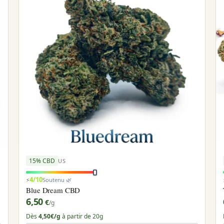
15% CBD
US
4/10
⚡
Soutenu 🌿
Blue Dream CBD
6,50
€
/g
Dès
4,50€/g
à partir de 20g