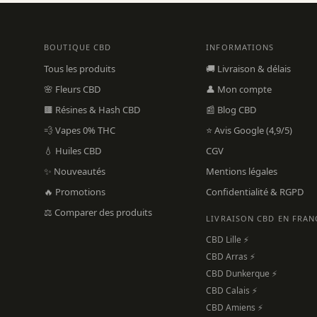
BOUTIQUE CBD
INFORMATIONS
Tous les produits
🚚 Livraison & délais
🌸 Fleurs CBD
👤 Mon compte
🟫 Résines & Hash CBD
📰 Blog CBD
💨 Vapes 0% THC
⭐ Avis Google (4,9/5)
💧 Huiles CBD
CGV
✨ Nouveautés
Mentions légales
🔥 Promotions
Confidentialité & RGPD
⚖️ Comparer des produits
LIVRAISON CBD EN FRAN
CBD Lille ⚡
CBD Arras ⚡
CBD Dunkerque ⚡
CBD Calais ⚡
CBD Amiens ⚡