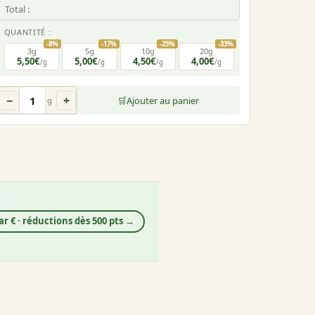
Total :
QUANTITÉ :
-8%
-17%
-25%
-33%
3g
5g
10g
20g
5,50€
5,00€
4,50€
4,00€
/g
/g
/g
/g
−
+
🛒
Ajouter au panier
g
ar € · réductions dès 500 pts →